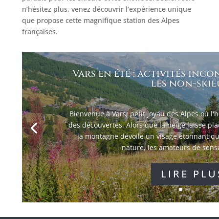
n’hésitez plus, venez découvrir l’expérience unique
que propose cette magnifique station des Alpes
françaises.
Vars en été : activités in
les non-skie
Bienvenue à Vars, petit joyau des Alpes où l'
des découvertes. Alors que la neige laisse pl
la montagne dévoile un visage étonnant qu
nature, les amateurs de sensat
LIRE PLU