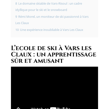
8
Le domaine skiable de Vars-Risoul : un cadre
idyllique pour le ski et le snowboard
9
Rémi Morel, un moniteur de ski passionné à Vars
Les Claux
10
Une expérience inoubliable à Vars Les Claux
L’ecole de ski à Vars les
Claux : un apprentissage
sûr et amusant