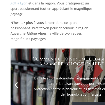
golf à Lyon
et dans la région. Vous pratiquerez un
sport passionnant tout en appréciant le magnifique
paysage
.
N’hésitez plus à vous lancer dans ce sport
passionnant. Profitez-en pour découvrir la région
Auvergne-Rhône-Alpes, la ville de Lyon et ses
magnifiques paysages.
Comment choisir une combi
à sa morphologie ? Guide 
Dans le sport automobile, l’équipement de sé
détail. La combinaison que vous portez sur
protection contre la chaleur et les flammes e
de l’homologation, l’ajusteme