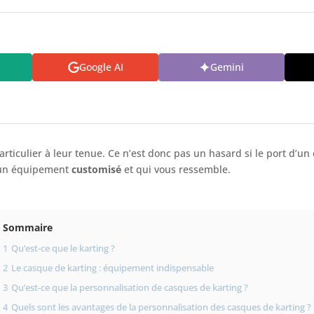
Google AI
Gemini
rticulier à leur tenue. Ce n’est donc pas un hasard si le port d’u
d’un équipement
customisé
et qui vous ressemble.
Sommaire
1
Qu’est-ce que le karting ?
2
Le casque de karting : équipement indispensable
3
Qu’est-ce que la personnalisation de casques de karting ?
4
Quels sont les avantages de la personnalisation des casques de karting ?