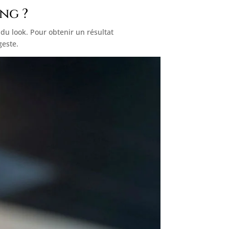
ng ?
du look. Pour obtenir un résultat
geste.