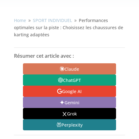
Home
SPORT INDIVIDUEL
Performances
9
9
optimales sur la piste : Choisissez les chaussures de
karting adaptées
Résumer cet article avec :
Claude
ChatGPT
Google AI
Gemini
Grok
Perplexity