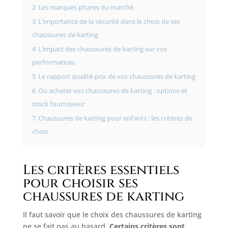
2
Les marques phares du marché
3
L’importance de la sécurité dans le choix de ses
chaussures de karting
4
L’impact des chaussures de karting sur vos
performances
5
Le rapport qualité-prix de vos chaussures de karting
6
Où acheter vos chaussures de karting : options et
stock fournisseur
7
Chaussures de karting pour enfants : les critères de
choix
Les critères essentiels
pour choisir ses
chaussures de karting
Il faut savoir que le choix des chaussures de karting
ne se fait pas au hasard.
Certains critères sont