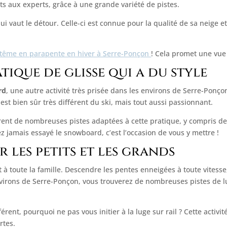
nts aux experts, grâce à une grande variété de pistes.
qui vaut le détour. Celle-ci est connue pour la qualité de sa neige e
aptême en parapente en hiver à Serre-Ponçon
! Cela promet une vue 
ique de glisse qui a du style
rd
, une autre activité très prisée dans les environs de Serre-Ponço
st bien sûr très différent du ski, mais tout aussi passionnant.
ffrent de nombreuses pistes adaptées à cette pratique, y compris
ez jamais essayé le snowboard, c’est l’occasion de vous y mettre !
r les petits et les grands
t à toute la famille. Descendre les pentes enneigées à toute vitess
environs de Serre-Ponçon, vous trouverez de nombreuses pistes de 
érent, pourquoi ne pas vous initier à la luge sur rail ? Cette activi
rtes.