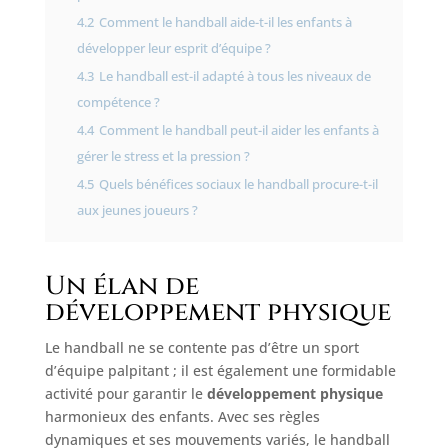
4.2
Comment le handball aide-t-il les enfants à
développer leur esprit d’équipe ?
4.3
Le handball est-il adapté à tous les niveaux de
compétence ?
4.4
Comment le handball peut-il aider les enfants à
gérer le stress et la pression ?
4.5
Quels bénéfices sociaux le handball procure-t-il
aux jeunes joueurs ?
Un élan de
développement physique
Le handball ne se contente pas d’être un sport
d’équipe palpitant ; il est également une formidable
activité pour garantir le
développement physique
harmonieux des enfants. Avec ses règles
dynamiques et ses mouvements variés, le handball