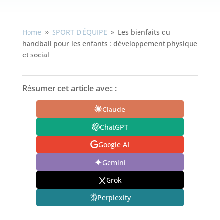
Home
SPORT D'ÉQUIPE
Les bienfaits du
9
9
handball pour les enfants : développement physique
et social
Résumer cet article avec :
Claude
ChatGPT
Google AI
Gemini
Grok
Perplexity