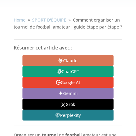
Home
SPORT D'ÉQUIPE
Comment organiser un
9
9
tournoi de football amateur : guide étape par étape ?
Résumer cet article avec :
Claude
ChatGPT
Google AI
Gemini
Grok
Perplexity
Organiser un
tournoi
de
football
amateur est une