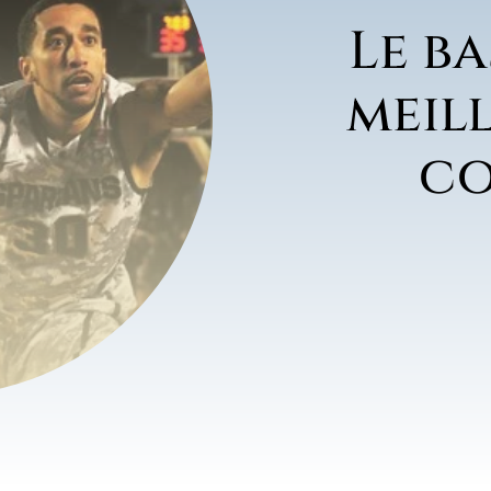
Le ba
meil
co