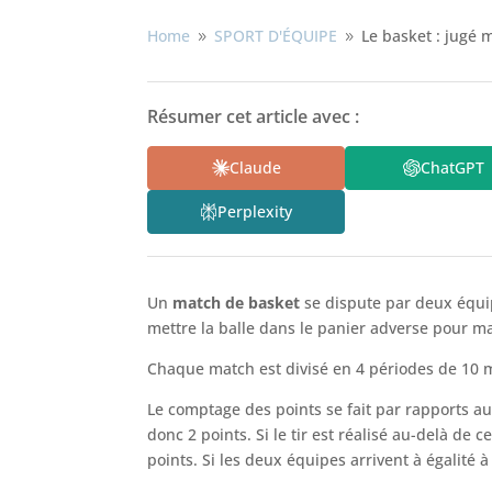
Home
SPORT D'ÉQUIPE
Le basket : jugé m
9
9
Résumer cet article avec :
Claude
ChatGPT
Perplexity
Un
match de basket
se dispute par deux équip
mettre la balle dans le panier adverse pour m
Chaque match est divisé en 4 périodes de 10 
Le comptage des points se fait par rapports a
donc 2 points. Si le tir est réalisé au-delà de 
points. Si les deux équipes arrivent à égalité 