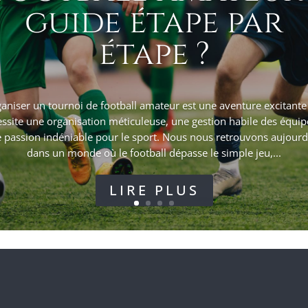
guide étape par
étape ?
aniser un tournoi de football amateur est une aventure excitante
ssite une organisation méticuleuse, une gestion habile des équip
 passion indéniable pour le sport. Nous nous retrouvons aujourd
dans un monde où le football dépasse le simple jeu,...
LIRE PLUS