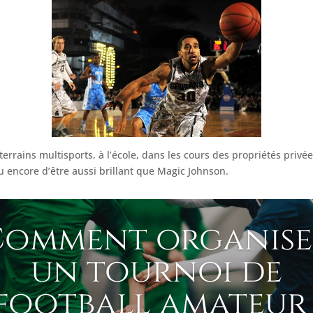
 terrains multisports, à l’école, dans les cours des propriétés privé
 encore d’être aussi brillant que Magic Johnson.
Comment organise
un tournoi de
football amateur 