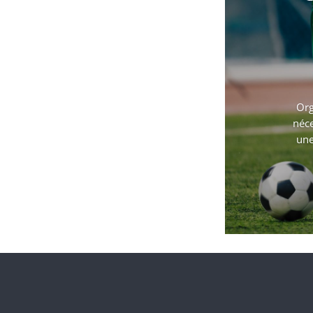
Org
néce
une