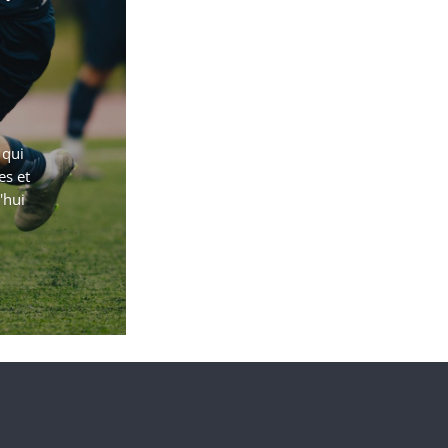
 qui
es et
'hui