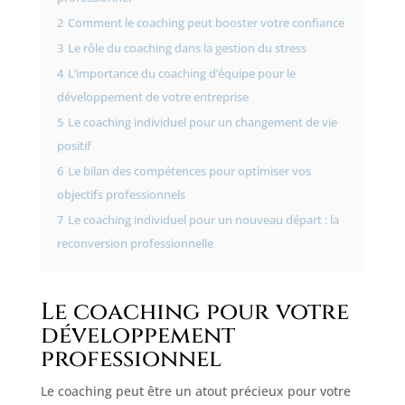
2
Comment le coaching peut booster votre confiance
3
Le rôle du coaching dans la gestion du stress
4
L’importance du coaching d’équipe pour le
développement de votre entreprise
5
Le coaching individuel pour un changement de vie
positif
6
Le bilan des compétences pour optimiser vos
objectifs professionnels
7
Le coaching individuel pour un nouveau départ : la
reconversion professionnelle
Le coaching pour votre
développement
professionnel
Le coaching peut être un atout précieux pour votre