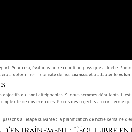
 départ. Pour cela, évaluons notre condition physique actuelle. S
dera à déterminer l’intensité de nos
séances
et à adapter le
volum
es
s objectifs qui sont atteignables. Si nous sommes débutants, il 
complexité de nos exercices. Fixons des objectifs à court terme qu
s, passons à l’étape suivante : la planification de notre semaine d’
d’entraînement : L’équilibre en