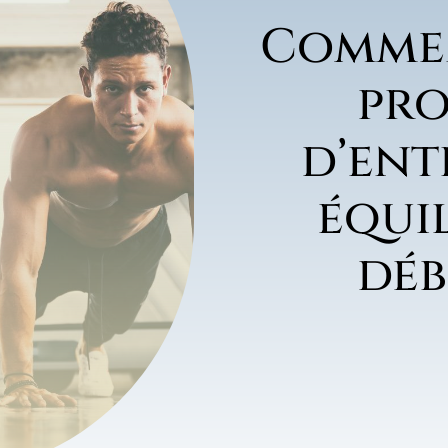
Commen
pr
d’en
équi
déb