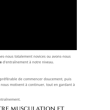
ommes-nous totalement novices ou avons-nous
e
d’entraînement à notre niveau.
est préférable de commencer doucement, puis
i nous motivent à continuer, tout en gardant à
entraînement.
tre musculation et