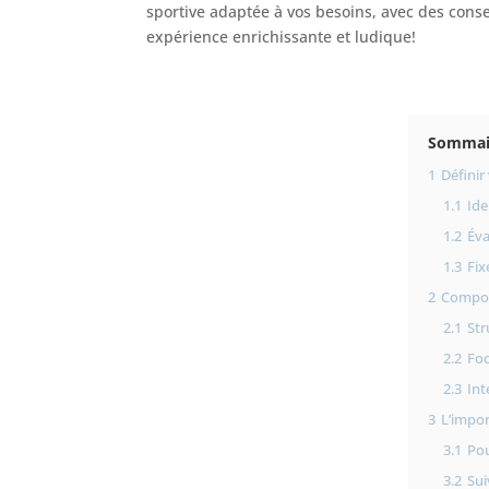
sportive adaptée à vos besoins, avec des cons
expérience enrichissante et ludique!
Sommai
1
Définir
1.1
Ide
1.2
Éva
1.3
Fix
2
Compose
2.1
Str
2.2
Foc
2.3
Int
3
L’impor
3.1
Pou
3.2
Sui