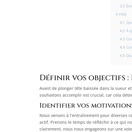
3.3
Éco
4
FAQ
4.1
Que
4.2
À q
4.3
Com
4.4
Com
4.5
Qua
Définir vos objectifs 
Avant de plonger tête baissée dans la sueur et
souhaitons accomplir est crucial, car cela d
Identifier vos motivation
Nous venons à l’entraînement pour diverses r
actif. Prenons le temps de réfléchir à ce qui n
clairement, nous nous engageons sur une voie