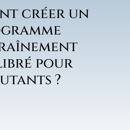
t créer un
ogramme
traînement
libré pour
utants ?