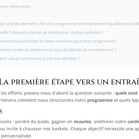
uter notre corps
ls sont les éléments clés d’un programme d’entraînement équilibré pour d
uelle fréquence devrais-je m’entraîner chaque semaine ?
ment puis-je choisir les bons exercices pour mon programme ?
ment éviter les blessures lorsque je débute un entraînement ?
nd vais-je commencer à voir des résultats ?
: La première étape vers un entr
 les efforts, posons-nous d’abord la question suivante :
quels sont 
éterminera comment nous structurons notre
programme
et quels typ
s
aisons : perdre du poids, gagner en
muscles
, améliorer notre
cardi
ous incite à chausser nos baskets. Chaque objectif nécessite une ap
 personnalisée.