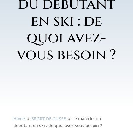
du débutant
en ski : de
quoi avez-
vous besoin ?
Home
SPORT DE GLISSE
Le matériel du
9
9
débutant en ski : de quoi avez-vous besoin ?