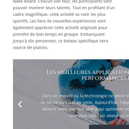
wake board. Chacun son tour, les participants vont
pouvoir montrer leurs talents. Tout en profitant d’un
cadre magnifique, cette activité va ravir les plus
sportifs. Les fans de nouvelles expériences vont
également apprécier cette activité originale pour
prendre du bon temps en groupe. Embarquant
jusqu’à dix personnes, ce bateau spécifique sera
source de plaisirs.
Les meilleures application
performances e
Dans un monde où la technologie ne cesse de
de ski ne sont pas en reste. Aujourd'hui, l'a
devient votre meilleur allié pour optimiser vo
Que vous soyez un skieur occas