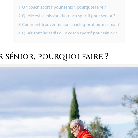
1
Un coach sportif pour sénior, pourquoi faire ?
2
Quelle est la mission du coach sportif pour sénior ?
3
Comment trouver un bon coach sportif pour sénior ?
4
Quels sont les tarifs d’un coach sportif pour sénior ?
 sénior, pourquoi faire ?