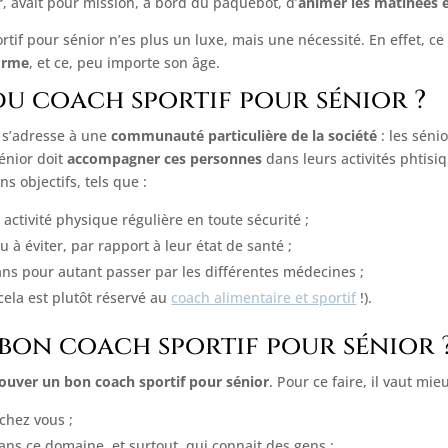
r, avait pour mission, à bord du paquebot, d’
animer les matinées e
ortif pour sénior n’es plus un luxe, mais une nécessité. En effet, c
forme
, et ce, peu importe son âge.
du coach sportif pour sénior ?
i s’adresse à une
communauté particulière de la société
: les séni
sénior doit
accompagner ces personnes
dans leurs activités phtisi
ns objectifs, tels que :
ctivité physique régulière en toute sécurité ;
à éviter, par rapport à leur état de santé ;
ans pour autant passer par les différentes médecines ;
cela est plutôt réservé au
coach alimentaire et sportif
!).
on coach sportif pour sénior 
rouver un bon coach sportif pour sénior
. Pour ce faire, il vaut mi
 chez vous ;
ans ce domaine, et surtout, qui connait des gens ;