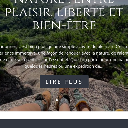
plaisir, liberté et
bien-être
ndonner, c’est bien plus qu’une simple activité de plein air. C’est 
érience immersive, une façon de renouer avec la nature, de ralenti
me et de se recentrer sur l’essentiel. Que l’on parte pour une bala
quelques heures ou une expédition de...
LIRE PLUS