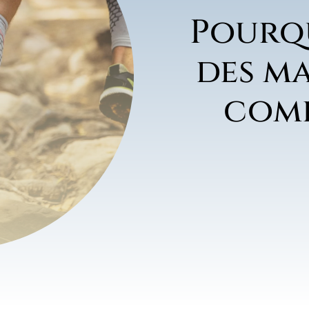
Pourqu
des m
comp