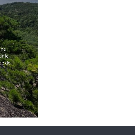
une
r le
de de